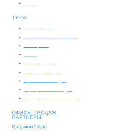
Акции
ТУРЫ
Поиск туров
Мобильные приложения
Все страны
Отели
Горящие туры
Морские круизы
Горнолыжные туры
Корпоративный отдых
Санатории и пансионаты
ОФИСЫ ПРОДАЖ
ПАРТНЕРЫ
Интурком Групп