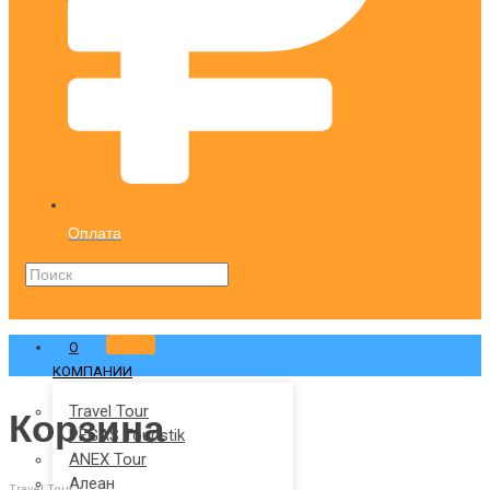
Оплата
О
КОМПАНИИ
Travel Tour
Корзина
PEGAS Touristik
ANEX Tour
Алеан
Travel Tour