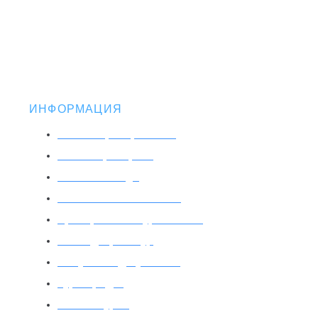
ИНФОРМАЦИЯ
Раннее бронирование
Табло аэропортов
VIP/CIP Lounge
Условные обозначения
Бронирование тура онлайн
Как подобрать тур
Получение документов
Тур в кредит
Оплата туров