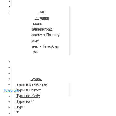
Туры в Анапу
Туры на Алтай
Туры на Байкал
Туры в Геленджик
Туры в Казань
Туры в Калининград
Туры в Красную Поляну
Туры в Крым
Туры в Санкт-Петербург
Туры в Сочи
Туры в Абхазию
Туры в Армению
Туры в Болгарию
Туры в Грузию
Туры в Венесуэлу
Туры в Египет
Telegram
Туры на Кубу
Туры на Мальдивы
Туры в ОАЭ
Туры в Словакию