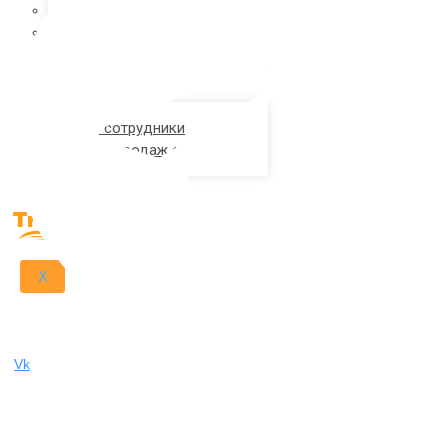
Туры в Турцию
Туры в Черногорию
КОНТАКТНЫЙ
ЦЕНТР
Наши сотрудники
Офисы продаж сети
X
Vk