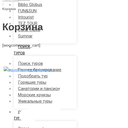
Biblio Globus
/
Корзина
FUN&SUN
Intourist
TEZ TOUR
Корзина
Coral Travel
Sumnar
[woocommerce_cart]
ПОИСК
ТУРОВ
Поиск туров
Раннее бронирование
Подобрать тур
Горящие туры
Санатории и пансионаты
Морские круизы
Уникальные туры
ОПЛАТА
ТУРОВ