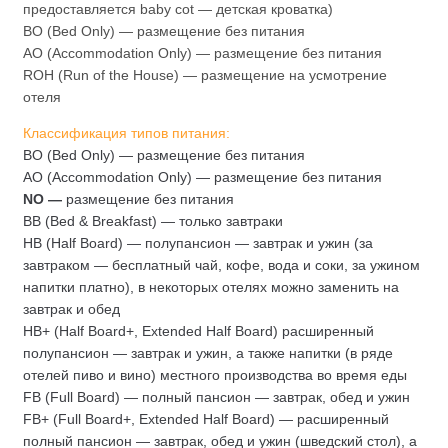
предоставляется baby cot — детская кроватка)
ВО (Bed Only) — размещение без питания
AO (Accommodation Only) — размещение без питания
ROH (Run of the House) — размещение на усмотрение
отеля
Классификация типов питания:
ВО (Bed Only) — размещение без питания
AO (Accommodation Only) — размещение без питания
NO —
размещение без питания
BB (Bed & Breakfast) — только завтраки
HB (Half Board) — полупансион — завтрак и ужин (за
завтраком — бесплатный чай, кофе, вода и соки, за ужином
напитки платно), в некоторых отелях можно заменить на
завтрак и обед
HB+ (Half Board+, Extended Half Board) расширенный
полупансион — завтрак и ужин, а также напитки (в ряде
отелей пиво и вино) местного производства во время еды
FB (Full Board) — полный пансион — завтрак, обед и ужин
FB+ (Full Board+, Extended Half Board) — расширенный
полный пансион — завтрак, обед и ужин (шведский стол), а