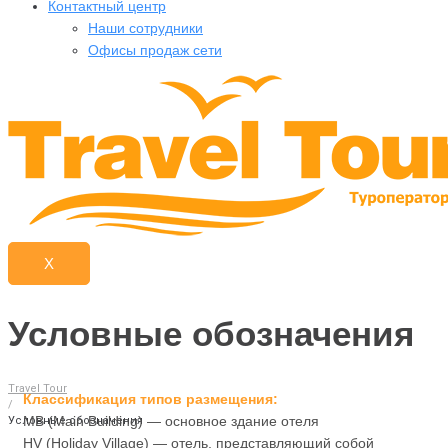
Контактный центр
Наши сотрудники
Офисы продаж сети
X
Условные обозначения
Travel Tour
Классификация типов размещения:
/
MB (Main Building) — основное здание отеля
Условные обозначения
HV (Holiday Village) — отель, представляющий собой