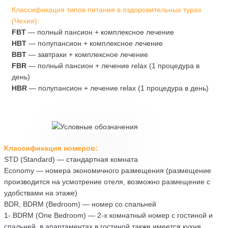
Классификация типов питания в оздоровительных турах
(Чехия):
FBT
— полный пансион + комплексное лечение
HBT
— полупансион + комплексное лечение
BBT
— завтраки + комплексное лечение
FBR
— полный пансион + лечение relax (1 процедура в
день)
HBR
— полупансион + лечение relax (1 процедура в день)
Классификация номеров:
STD (Standard) — стандартная комната
Economy — номера экономичного размещения (размещение
производится на усмотрение отеля, возможно размещение с
удобствами на этаже)
BDR, BDRM (Bedroom) — номер со спальней
1- BDRM (One Bedroom) — 2-х комнатный номер с гостиной и
спальней, в апартаментах в гостиной также имеется кухня