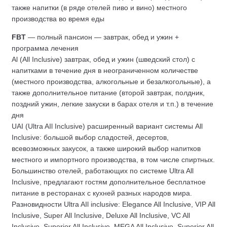
также напитки (в ряде отелей пиво и вино) местного
производства во время еды
FBT
— полный пансион — завтрак, обед и ужин +
программа лечения
Al (All Inclusive) завтрак, обед и ужин (шведский стол) с
напитками в течение дня в неограниченном количестве
(местного производства, алкогольные и безалкогольные), а
также дополнительное питание (второй завтрак, полдник,
поздний ужин, легкие закуски в барах отеля и т.п.) в течение
дня
UAI (Ultra AIl Inclusive) расширенный вариант системы All
Inclusive: большой выбор сладостей, десертов,
всевозможных закусок, а также широкий выбор напитков
местного и импортного производства, в том числе спиртных.
Большинство отелей, работающих по системе Ultra All
Inclusive, предлагают гостям дополнительное бесплатное
питание в ресторанах с кухней разных народов мира.
Разновидности Ultra AIl inclusive: Elegance All Inclusive, VIP All
Inclusive, Super All Inclusive, Deluxe All Inclusive, VC All
Inclusive, Superior All Inclusive, MEGA All Inclusive, Superior All